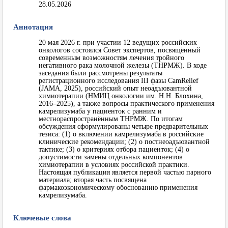
28.05.2026
Аннотация
20 мая 2026 г. при участии 12 ведущих российских
онкологов состоялся Совет экспертов, посвящённый
современным возможностям лечения тройного
негативного рака молочной железы (ТНРМЖ). В ходе
заседания были рассмотрены результаты
регистрационного исследования III фазы CamRelief
(JAMA, 2025), российский опыт неоадъювантной
химиотерапии (НМИЦ онкологии им. Н.Н. Блохина,
2016–2025), а также вопросы практического применения
камрелизумаба у пациенток с ранним и
местнораспространённым ТНРМЖ. По итогам
обсуждения сформулированы четыре предварительных
тезиса: (1) о включении камрелизумаба в российские
клинические рекомендации; (2) о постнеоадъювантной
тактике; (3) о критериях отбора пациенток; (4) о
допустимости замены отдельных компонентов
химиотерапии в условиях российской практики.
Настоящая публикация является первой частью парного
материала; вторая часть посвящена
фармакоэкономическому обоснованию применения
камрелизумаба.
Ключевые слова