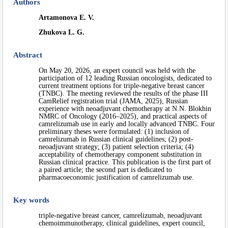
Authors
Artamonova E. V.
Zhukova L. G.
Abstract
On May 20, 2026, an expert council was held with the
participation of 12 leading Russian oncologists, dedicated to
current treatment options for triple-negative breast cancer
(TNBC). The meeting reviewed the results of the phase III
CamRelief registration trial (JAMA, 2025), Russian
experience with neoadjuvant chemotherapy at N.N. Blokhin
NMRC of Oncology (2016–2025), and practical aspects of
camrelizumab use in early and locally advanced TNBC. Four
preliminary theses were formulated: (1) inclusion of
camrelizumab in Russian clinical guidelines; (2) post-
neoadjuvant strategy; (3) patient selection criteria; (4)
acceptability of chemotherapy component substitution in
Russian clinical practice. This publication is the first part of
a paired article; the second part is dedicated to
pharmacoeconomic justification of camrelizumab use.
Key words
triple-negative breast cancer, camrelizumab, neoadjuvant
chemoimmunotherapy, clinical guidelines, expert council,