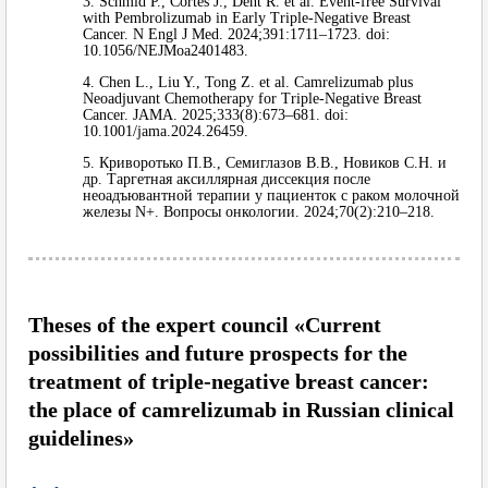
3. Schmid P., Cortes J., Dent R. et al. Event-free Survival
with Pembrolizumab in Early Triple-Negative Breast
Cancer. N Engl J Med. 2024;391:1711–1723. doi:
10.1056/NEJMoa2401483.
4. Chen L., Liu Y., Tong Z. et al. Camrelizumab plus
Neoadjuvant Chemotherapy for Triple-Negative Breast
Cancer. JAMA. 2025;333(8):673–681. doi:
10.1001/jama.2024.26459.
5. Криворотько П.В., Семиглазов В.В., Новиков С.Н. и
др. Таргетная аксиллярная диссекция после
неоадъювантной терапии у пациенток с раком молочной
железы N+. Вопросы онкологии. 2024;70(2):210–218.
Theses of the expert council «Current
possibilities and future prospects for the
treatment of triple-negative breast cancer:
the place of camrelizumab in Russian clinical
guidelines»