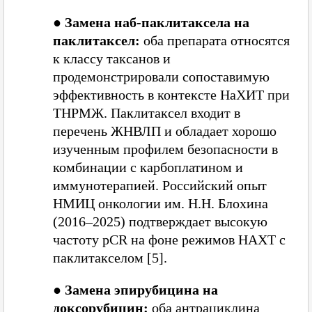
●
Замена наб-паклитаксела на
паклитаксел:
оба препарата относятся
к классу таксанов и
продемонстрировали сопоставимую
эффективность в контексте НаХИТ при
ТНРМЖ. Паклитаксел входит в
перечень ЖНВЛП и обладает хорошо
изученным профилем безопасности в
комбинации с карбоплатином и
иммунотерапией. Российский опыт
НМИЦ онкологии им. Н.Н. Блохина
(2016–2025) подтверждает высокую
частоту pCR на фоне режимов НАХТ с
паклитакселом [5].
●
Замена эпирубицина на
доксорубицин:
оба антрациклина