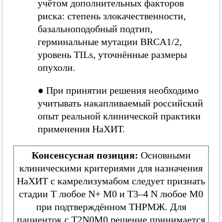
учётом дополнительных факторов
риска: степень злокачественности,
базальноподобный подтип,
герминальные мутации BRCA1/2,
уровень TILs, уточнённые размеры
опухоли.
●
При принятии решения необходимо
учитывать накапливаемый российский
опыт реальной клинической практики
применения НаХИТ.
Консенсусная позиция:
Основными
клиническими критериями для назначения
НаХИТ с камрелизумабом следует признать
стадии T любое N+ M0 и T3–4 N любое M0
при подтверждённом ТНРМЖ. Для
пациенток с T2N0M0 решение принимается