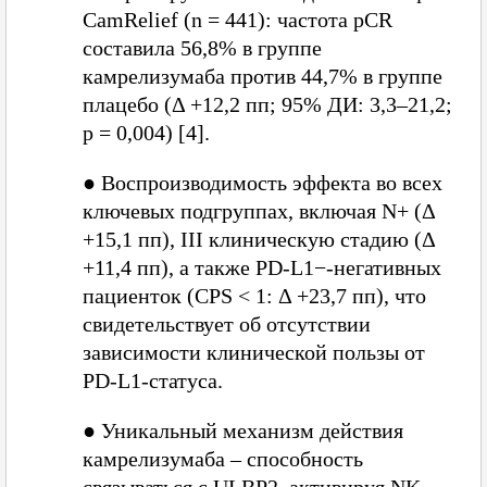
CamRelief (n = 441): частота pCR
составила 56,8% в группе
камрелизумаба против 44,7% в группе
плацебо (Δ +12,2 пп; 95% ДИ: 3,3–21,2;
p = 0,004) [4].
●
Воспроизводимость эффекта во всех
ключевых подгруппах, включая N+ (Δ
+15,1 пп), III клиническую стадию (Δ
+11,4 пп), а также PD-L1−-негативных
пациенток (CPS < 1: Δ +23,7 пп), что
свидетельствует об отсутствии
зависимости клинической пользы от
PD-L1-статуса.
●
Уникальный механизм действия
камрелизумаба – способность