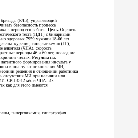
 бригады (РЛБ), управляющий
чивать безопасность процесса
ика в период его работы.
Цель.
Оценить
остического теста (ПДТ) с бинарными
ьно здоровых 7959 мужчин 18-66 лет
лены: курение, гипергликемия (ГГ),
е алкоголя (ЧПА), скорость
зрастные периоды 46 и 60 лет, последние
скрининг-тестах.
Результаты.
 латентного формирования инсульта у
 шансы в пользу возникновения МИ,
есении решения в отношении работника
сть отсутствия МИ при наличии или
 МИ: СРПВ>12 м/с и ЧПА. Их
ак как для этого имеются
волны, гипергликемия, гипертрофия