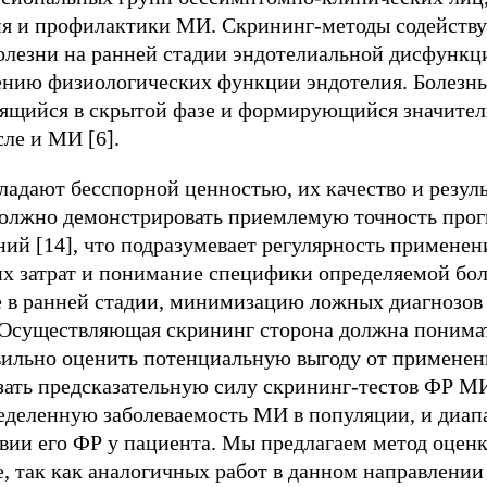
ия и профилактики МИ. Скрининг-методы содейств
лезни на ранней стадии эндотелиальной дисфунк
ению физиологических функции эндотелия. Болезн
дящийся в скрытой фазе и формирующийся значител
сле и МИ [6].
адают бесспорной ценностью, их качество и резуль
олжно демонстрировать приемлемую точность прогно
ий [14], что подразумевает регулярность применен
х затрат и понимание специфики определяемой бо
е в ранней стадии, минимизацию ложных диагнозов
 Осуществляющая скрининг сторона должна понимат
вильно оценить потенциальную выгоду от применени
ать предсказательную силу скрининг-тестов ФР МИ,
еделенную заболеваемость МИ в популяции, и диап
вии его ФР у пациента. Мы предлагаем метод оцен
, так как аналогичных работ в данном направлении 