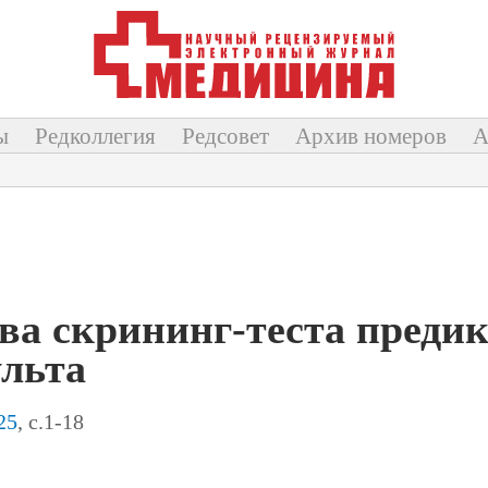
ы
Редколлегия
Редсовет
Архив номеров
А
ва скрининг-теста преди
ульта
25
, с.1-18