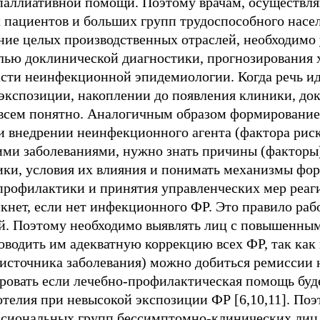
 к паллиативной помощи. Поэтому врачам, осуществ
пациентов и больших групп трудоспособного насел
ие целых производственных отраслей, необходимо 
елью доклинической диагностики, прогнозирования 
асти неинфекционной эпидемиологии. Когда речь ид
экспозиции, накоплении до появления клиники, до
 всем понятно. Аналогичным образом формировани
и внедрении неинфекционного агента (фактора риск
и заболеваниями, нужно знать причины (факторы),
ики, условия их влияния и понимать механизмы фор
 профилактики и принятия управленческих мер реа
икнет, если нет инфекционного ФР. Это правило раб
. Поэтому необходимо выявлять лиц с повышенным
оводить им адекватную коррекцию всех ФР, так как
(источника заболевания) можно добиться ремиссии
ировать если лечебно-профилактическая помощь буде
телия при невысокой экспозиции ФР [6,10,11]. По
сиональных групп бессимптомно-клинических лиц,