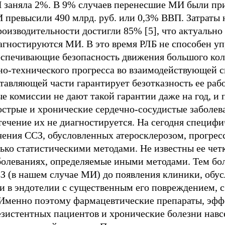
 заняла 2%. В 9% случаев перенесшие МИ были пр
превысили 490 млрд. руб. или 0,3% ВВП. Затраты 
 производительности достигли 85% [5], что актуальн
иагностируются МИ. В это время РЛБ не способен у
еспечивающие безопасность движения большого коли
но-технического прогресса во взаимодействующей 
тавляющей части гарантирует безотказность ее раб
е комиссии не дают такой гарантии даже на год, и 
стрые и хронические сердечно-сосудистые заболев
 течение их не диагностируется. На сегодня специф
чения ССЗ, обусловленных атеросклерозом, прогр
лько статистическими методами. Не известны ее чет
болеваниях, определяемые иными методами. Тем бо
СЗ (в нашем случае МИ) до появления клиники, об
 в эндотелии с существенным его повреждением, с
. Именно поэтому фармацевтические препараты, эфф
езистентных пациентов и хронические болезни навс