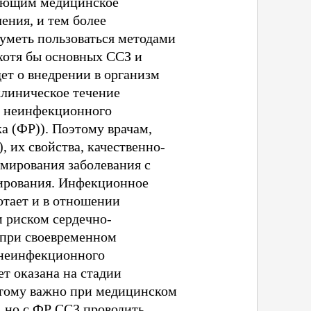
ляющим медицинское
ения, и тем более
уметь пользоваться методами
хотя бы основных ССЗ и
ет о внедрении в организм
клиническое течение
е неинфекционного
а (ФР)). Поэтому врачам,
 их свойства, качественно-
мирования заболевания с
гирования. Инфекционное
отает и в отношении
 риском сердечно-
 при своевременном
 неинфекционного
т оказана на стадии
этому важно при медицинском
 но с ФР ССЗ проводить