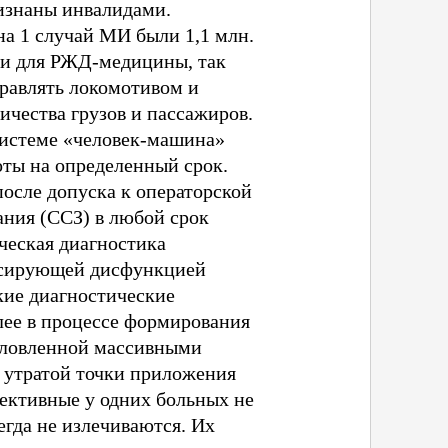
изнаны инвалидами.
на 1 случай МИ были 1,1 млн.
о и для РЖД-медицины, так
правлять локомотивом и
чества грузов и пассажиров.
системе «человек-машина»
оты на определенный срок.
после допуска к операторской
ания (ССЗ) в любой срок
ическая диагностика
ессирующей дисфункцией
кие диагностические
лее в процессе формирования
условленной массивными
 утратой точки приложения
ективные у одних больных не
егда не излечиваются. Их