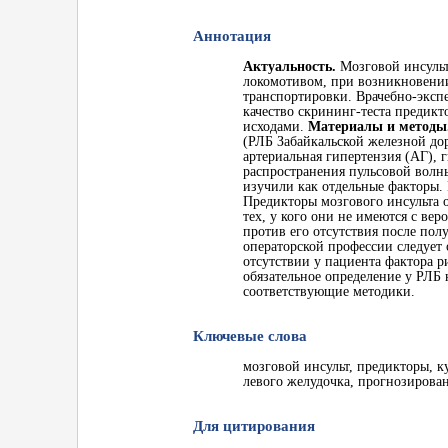
Аннотация
Актуальность.
Мозговой инсульт
локомотивом, при возникновении 
транспортировки. Врачебно-эксп
качество скрининг-теста предикт
исходами.
Материалы и методы
(РЛБ Забайкальской железной до
артериальная гипертензия (АГ), 
распространения пульсовой волны
изучили как отдельные факторы. 
Предикторы мозгового инсульта 
тех, у кого они не имеются с ве
против его отсутствия после пол
операторской профессии следует 
отсутствии у пациента фактора
обязательное определение у РЛБ 
соответствующие методики.
Ключевые слова
мозговой инсульт, предикторы, к
левого желудочка, прогнозирован
Для цитирования