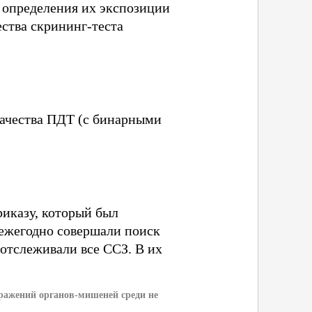
и определения их экспозиции
ества скрининг-теста
качества ПДТ (с бинарными
риказу, который был
 ежегодно совершали поиск
отслеживали все ССЗ. В их
ражений органов-мишеней среди не