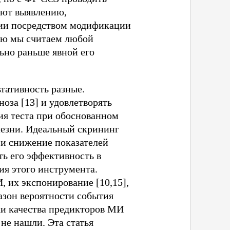
уют выявлению,
ции посредством модификации
ью мы считаем любой
ьно раньше явной его
тативность разные.
за [13] и удовлетворять
ия теста при обоснованном
лезни. Идеальный скрининг
 и снижение показателей
ь его эффективность в
я этого инструмента.
 их экспонирование [10,15],
азон вероятности события
ки качества предикторов МИ
не нашли. Эта статья