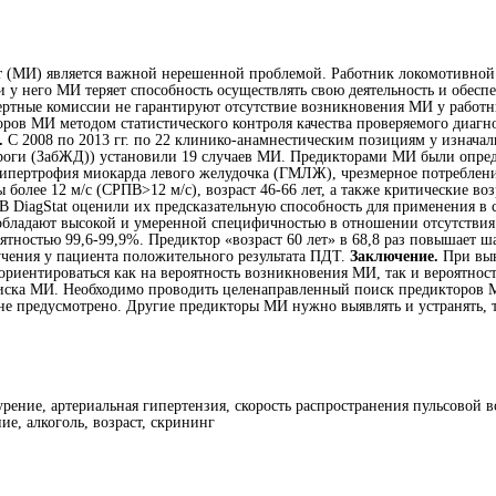
 (МИ) является важной нерешенной проблемой. Работник локомотивной
у него МИ теряет способность осуществлять свою деятельность и обеспе
ертные комиссии не гарантируют отсутствие возникновения МИ у работн
оров МИ методом статистического контроля качества проверяемого диагн
.
С 2008 по 2013 гг. по 22 клинико-анамнестическим позициям у изначал
роги (ЗабЖД)) установили 19 случаев МИ. Предикторами МИ были опреде
гипертрофия миокарда левого желудочка (ГМЛЖ), чрезмерное потреблени
 более 12 м/с (СРПВ>12 м/с), возраст 46-66 лет, а также критические во
В DiagStat оценили их предсказательную способность для применения в 
обладают высокой и умеренной специфичностью в отношении отсутствия
роятностью 99,6-99,9%. Предиктор «возраст 60 лет» в 68,8 раз повышает
учения у пациента положительного результата ПДТ.
Заключение.
При вын
ориентироваться как на вероятность возникновения МИ, так и вероятно
 риска МИ. Необходимо проводить целенаправленный поиск предикторов
не предусмотрено. Другие предикторы МИ нужно выявлять и устранять, т
урение, артериальная гипертензия, скорость распространения пульсовой 
ие, алкоголь, возраст, скрининг