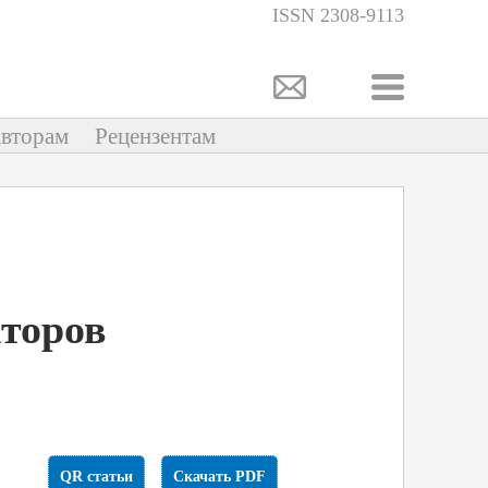
ISSN 2308-9113
вторам
Рецензентам
кторов
QR статьи
Скачать PDF