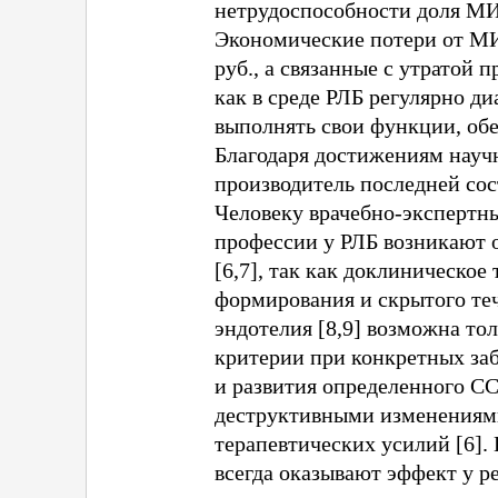
нетрудоспособности доля МИ
Экономические потери от МИ 
руб., а связанные с утратой
как в среде РЛБ регулярно д
выполнять свои функции, об
Благодаря достижениям науч
производитель последней сос
Человеку врачебно-экспертны
профессии у РЛБ возникают о
[6,7], так как доклиническое
формирования и скрытого те
эндотелия [8,9] возможна то
критерии при конкретных за
и развития определенного С
деструктивными изменениями
терапевтических усилий [6]
всегда оказывают эффект у р