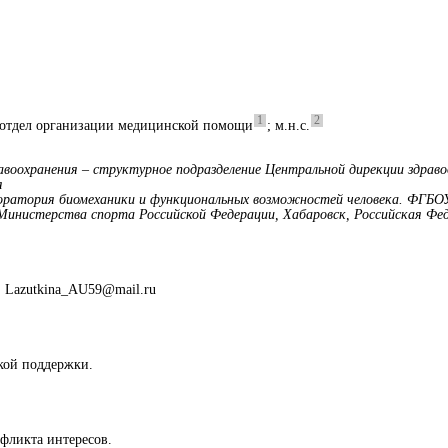
1
2
, отдел организации медицинской помощи
; м.н.с.
авоохранения – структурное подразделение Центральной дирекции здрав
я
боратория биомеханики и функциональных возможностей человека. ФГБО
Министерства спорта Российской Федерации, Хабаровск, Российская Фе
: Lazutkina_AU59@mail.ru
кой поддержки.
нфликта интересов.