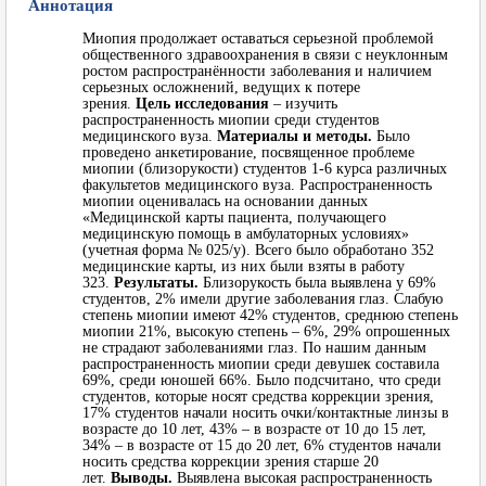
Аннотация
Миопия продолжает оставаться серьезной проблемой
общественного здравоохранения в связи с неуклонным
ростом распространённости заболевания и наличием
серьезных осложнений, ведущих к потере
зрения.
Цель исследования
– изучить
распространенность миопии среди студентов
медицинского вуза.
Материалы и методы.
Было
проведено анкетирование, посвященное проблеме
миопии (близорукости) студентов 1-6 курса различных
факультетов медицинского вуза. Распространенность
миопии оценивалась на основании данных
«Медицинской карты пациента, получающего
медицинскую помощь в амбулаторных условиях»
(учетная форма № 025/у). Всего было обработано 352
медицинские карты, из них были взяты в работу
323.
Результаты.
Близорукость была выявлена у 69%
студентов, 2% имели другие заболевания глаз. Слабую
степень миопии имеют 42% студентов, среднюю степень
миопии 21%, высокую степень – 6%, 29% опрошенных
не страдают заболеваниями глаз. По нашим данным
распространенность миопии среди девушек составила
69%, среди юношей 66%. Было подсчитано, что среди
студентов, которые носят средства коррекции зрения,
17% студентов начали носить очки/контактные линзы в
возрасте до 10 лет, 43% – в возрасте от 10 до 15 лет,
34% – в возрасте от 15 до 20 лет, 6% студентов начали
носить средства коррекции зрения старше 20
лет.
Выводы.
Выявлена высокая распространенность