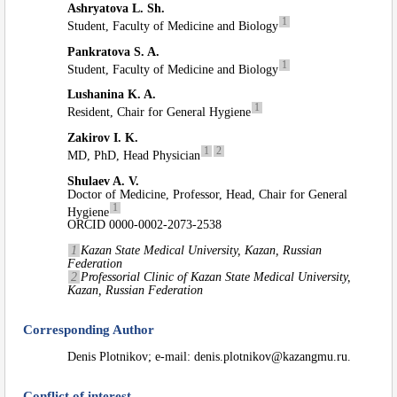
Ashryatova L. Sh.
1
Student, Faculty of Medicine and Biology
Pankratova S. A.
1
Student, Faculty of Medicine and Biology
Lushanina K. A.
1
Resident, Chair for General Hygiene
Zakirov I. K.
1
2
MD, PhD, Head Physician
Shulaev A. V.
Doctor of Medicine, Professor, Head, Chair for General
1
Hygiene
ORCID 0000-0002-2073-2538
1
Kazan State Medical University, Kazan, Russian
Federation
2
Professorial Clinic of Kazan State Medical University,
Kazan, Russian Federation
Corresponding Author
Denis Plotnikov; e-mail: denis.plotnikov@kazangmu.ru.
Conflict of interest