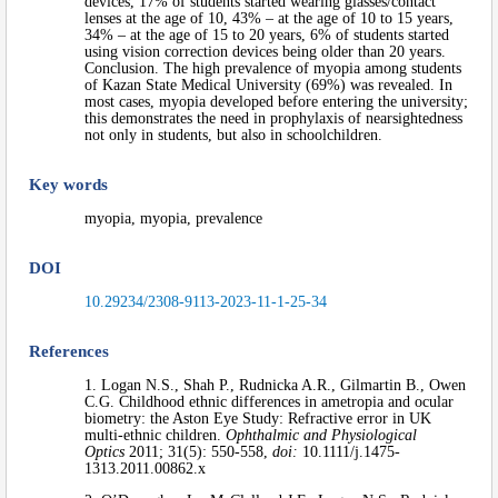
devices, 17% of students started wearing glasses/contact
lenses at the age of 10, 43% – at the age of 10 to 15 years,
34% – at the age of 15 to 20 years, 6% of students started
using vision correction devices being older than 20 years.
Conclusion. The high prevalence of myopia among students
of Kazan State Medical University (69%) was revealed. In
most cases, myopia developed before entering the university;
this demonstrates the need in prophylaxis of nearsightedness
not only in students, but also in schoolchildren.
Key words
myopia, myopia, prevalence
DOI
10.29234/2308-9113-2023-11-1-25-34
References
1. Logan N.S., Shah P., Rudnicka A.R., Gilmartin B., Owen
C.G. Childhood ethnic differences in ametropia and ocular
biometry: the Aston Eye Study: Refractive error in UK
multi-ethnic children.
Ophthalmic and Physiological
Optics
2011; 31(5): 550-558,
doi:
10.1111/j.1475-
1313.2011.00862.x