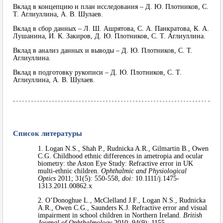
Вклад в концепцию и план исследования – Д. Ю. Плотников, С.
Т. Аглиуллина, А. В. Шулаев.
Вклад в сбор данных – Л. Ш. Ашрятова, С. А. Панкратова, К. А.
Лушанина, И. К. Закиров, Д. Ю. Плотников, С. Т. Аглиуллина.
Вклад в анализ данных и выводы – Д. Ю. Плотников, С. Т.
Аглиуллина.
Вклад в подготовку рукописи – Д. Ю. Плотников, С. Т.
Аглиуллина, А. В. Шулаев.
Список литературы
1. Logan N.S., Shah P., Rudnicka A.R., Gilmartin B., Owen
C.G. Childhood ethnic differences in ametropia and ocular
biometry: the Aston Eye Study: Refractive error in UK
multi-ethnic children.
Ophthalmic and Physiological
Optics
2011; 31(5): 550-558,
doi:
10.1111/j.1475-
1313.2011.00862.x
2. O’Donoghue L., McClelland J.F., Logan N.S., Rudnicka
A.R., Owen C.G., Saunders K.J. Refractive error and visual
impairment in school children in Northern Ireland.
British
Journal of Ophthalmology
2010; 94(9): 1155-