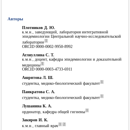
Авторы
Плотников Д. Ю.
к.м.н., заведующий, лаборатория интегративной
эпидемиологии Центральной научно-исследовательской
1
лаборатории
ORCID 0000-0002-9950-8992
Аглиуллина С. Т.
к.м.н., доцент, кафедра эпидемиологии и доказательной
1
медицины
ORCID 0000-0003-4733-6911
Ашрятова Л. Ш.
1
студентка, медико-биологический факультет
Панкратова С. А.
1
студентка, медико-биологический факультет
Лушанина К. А.
1
ординатор, кафедра общей гигиены
Закиров И. К.
1
2
к.м.н., главный врач