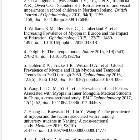
2. O’Donoghue L., McClelland J.F., Logan N.S., Rudnicka
A.R., Owen C.G., Saunders K.J. Refractive error and visual
impairment in school children in Northern Ireland.
British
Journal of Ophthalmology
2010; 94(9): 1155-
1159,
doi:
10.1136/bjo.2009.176040
3. Williams K.M., Bertelsen G., Cumberland P., et al.
Increasing Prevalence of Myopia in Europe and the Impact
of Education.
Ophthalmology
2015; 122(7): 1489-
1497,
doi:
10.1016/j.ophtha.2015.03.018
4. Dolgin E. The myopia boom.
Nature
2015; 519(7543):
276-278,
doi:
10.1038/519276a
5. Holden B.A., Fricke T.R., Wilson D.A., et al. Global
Prevalence of Myopia and High Myopia and Temporal
Trends from 2000 through 2050.
Ophthalmology
2016;
123(5): 1036-1042,
doi:
10.1016/j.ophtha.2016.01.006
6. Wang L., Du M., Yi H., et al. Prevalence of and Factors
Associated with Myopia in Inner Mongolia Medical Students
in China, a cross-sectional study.
BMC Ophthalmology
2017;
17(1): 52,
doi:
10.1186/s12886-017-0446-y
7. Huang L., Kawasaki H., Liu Y., Wang Z. The prevalence
of myopia and the factors associated with it among
university students in Nanjing: A cross-sectional
study.
Medicine
2019; 98(10):
e14777,
doi:
10.1097/MD.0000000000014777
8. Lv L., Zhang Z. Pattern of myopia progression in