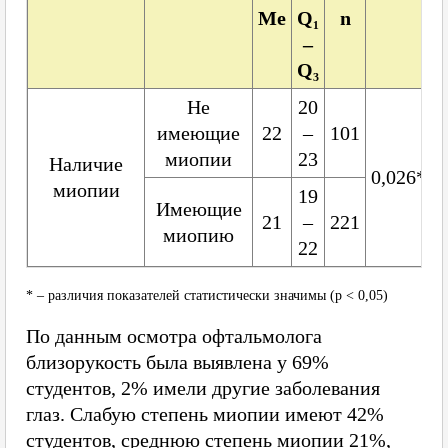
Me
Q₁
n
–
Q₃
Не
20
имеющие
22
–
101
миопии
23
Наличие
0,026*
миопии
19
Имеющие
21
–
221
миопию
22
* – различия показателей статистически значимы (p < 0,05)
По данным осмотра офтальмолога
близорукость была выявлена у 69%
студентов, 2% имели другие заболевания
глаз. Слабую степень миопии имеют 42%
студентов, среднюю степень миопии 21%,