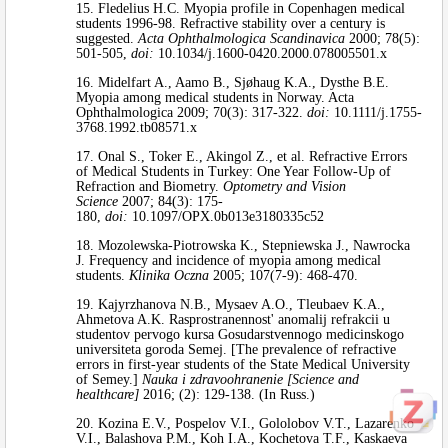
15. Fledelius H.C. Myopia profile in Copenhagen medical
students 1996-98. Refractive stability over a century is
suggested.
Acta Ophthalmologica Scandinavica
2000; 78(5):
501-505,
doi:
10.1034/j.1600-0420.2000.078005501.x
16. Midelfart A., Aamo B., Sjøhaug K.A., Dysthe B.E.
Myopia among medical students in Norway. Acta
Ophthalmologica 2009; 70(3): 317-322.
doi:
10.1111/j.1755-
3768.1992.tb08571.x
17. Onal S., Toker E., Akingol Z., et al. Refractive Errors
of Medical Students in Turkey: One Year Follow-Up of
Refraction and Biometry.
Optometry and Vision
Science
2007; 84(3): 175-
180,
doi:
10.1097/OPX.0b013e3180335c52
18. Mozolewska-Piotrowska K., Stepniewska J., Nawrocka
J. Frequency and incidence of myopia among medical
students.
Klinika Oczna
2005; 107(7-9): 468-470.
19. Kajyrzhanova N.B., Mysaev A.O., Tleubaev K.A.,
Ahmetova A.K. Rasprostranennost' anomalij refrakcii u
studentov pervogo kursa Gosudarstvennogo medicinskogo
universiteta goroda Semej. [The prevalence of refractive
errors in first-year students of the State Medical University
of Semey.]
Nauka i zdravoohranenie [Science and
healthcare]
2016; (2): 129-138. (In Russ.)
20. Kozina E.V., Pospelov V.I., Gololobov V.T., Lazarenko
V.I., Balashova P.M., Koh I.A., Kochetova T.F., Kaskaeva