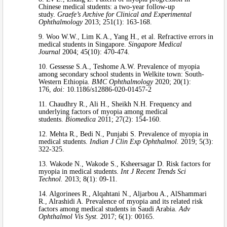
Chinese medical students: a two-year follow-up
study.
Graefe’s Archive for Clinical and Experimental
Ophthalmology
2013; 251(1): 163-168.
9. Woo W.W., Lim K.A., Yang H., et al. Refractive errors in
medical students in Singapore.
Singapore Medical
Journal
2004; 45(10): 470-474.
10. Gessesse S.A., Teshome A.W. Prevalence of myopia
among secondary school students in Welkite town: South-
Western Ethiopia.
BMC Ophthalmology
2020; 20(1):
176,
doi:
10.1186/s12886-020-01457-2
11. Chaudhry R., Ali H., Sheikh N.H. Frequency and
underlying factors of myopia among medical
students.
Biomedica
2011; 27(2): 154-160.
12. Mehta R., Bedi N., Punjabi S. Prevalence of myopia in
medical students.
Indian J Clin Exp Ophthalmol.
2019; 5(3):
322-325.
13. Wakode N., Wakode S., Ksheersagar D. Risk factors for
myopia in medical students.
Int J Recent Trends Sci
Technol.
2013; 8(1): 09-11.
14. Algorinees R., Alqahtani N., Aljarbou A., AlShammari
R., Alrashidi A. Prevalence of myopia and its related risk
factors among medical students in Saudi Arabia.
Adv
Ophthalmol Vis Syst.
2017; 6(1): 00165.