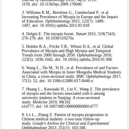
1159,
doi:
10.1136/bjo.2009.176040
3. Williams K.M., Bertelsen G., Cumberland P., et al.
Increasing Prevalence of Myopia in Europe and the Impact
of Education.
Ophthalmology
2015; 122(7): 1489-
1497,
doi:
10.1016/j.ophtha.2015.03.018
4. Dolgin E. The myopia boom.
Nature
2015; 519(7543):
276-278,
doi:
10.1038/519276a
5. Holden B.A., Fricke T.R., Wilson D.A., et al. Global
Prevalence of Myopia and High Myopia and Temporal
Trends from 2000 through 2050.
Ophthalmology
2016;
123(5): 1036-1042,
doi:
10.1016/j.ophtha.2016.01.006
6. Wang L., Du M., Yi H., et al. Prevalence of and Factors
Associated with Myopia in Inner Mongolia Medical Students
in China, a cross-sectional study.
BMC Ophthalmology
2017;
17(1): 52,
doi:
10.1186/s12886-017-0446-y
7. Huang L., Kawasaki H., Liu Y., Wang Z. The prevalence
of myopia and the factors associated with it among
university students in Nanjing: A cross-sectional
study.
Medicine
2019; 98(10):
e14777,
doi:
10.1097/MD.0000000000014777
8. Lv L., Zhang Z. Pattern of myopia progression in
Chinese medical students: a two-year follow-up
study.
Graefe’s Archive for Clinical and Experimental
Ophthalmology
2013; 251(1): 163-168.