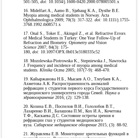
501-505,
doi:
10.1034/j.1600-0420.2000.078005501.x
16. Midelfart A., Aamo B., Sjøhaug K.A., Dysthe B.E.
Myopia among medical students in Norway. Acta
Ophthalmologica 2009; 70(3): 317-322.
doi:
10.1111/j.1755-
3768.1992.tb08571.x
17. Onal S., Toker E., Akingol Z., et al. Refractive Errors
of Medical Students in Turkey: One Year Follow-Up of
Refraction and Biometry.
Optometry and Vision
Science
2007; 84(3): 175-
180,
doi:
10.1097/OPX.0b013e3180335c52
18. Mozolewska-Piotrowska K., Stepniewska J., Nawrocka
J. Frequency and incidence of myopia among medical
students.
Klinika
Oczna
2005; 107(7-9): 468-470.
19. Кайыржанова Н.Б., Мысаев А.О., Тлеубаев К.А.,
Ахметова А.К. Распространенность аномалий
рефракции у студентов первого курса Государственного
медицинского университета города Семей.
Наука и
здравоохранение
2016; (2): 129-138.
20. Козина Е.В., Поспелов В.И., Гололобов В.Т.,
Лазаренко В.И., Балашова П.М., Кох И.А., Кочетова
Т.Ф., Каскаева Д.С. Состояние остроты зрения и
рефракции глаз у студентов медицинского
вуза.
Сибирское медицинское обозрение
2015; (3): 88-92.
21. Журавлева Е.В. Мониторинг зрительных функций в