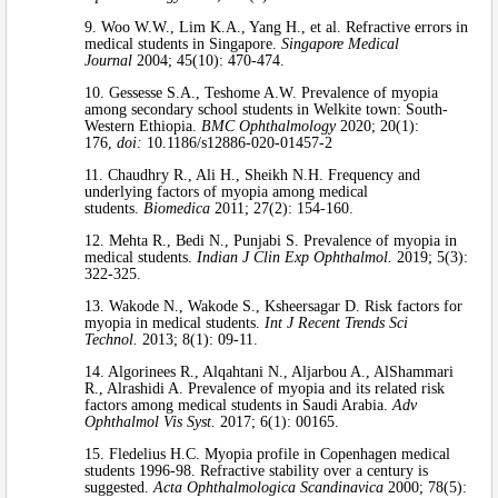
9. Woo W.W., Lim K.A., Yang H., et al. Refractive errors in
medical students in Singapore.
Singapore Medical
Journal
2004; 45(10): 470-474.
10. Gessesse S.A., Teshome A.W. Prevalence of myopia
among secondary school students in Welkite town: South-
Western Ethiopia.
BMC Ophthalmology
2020; 20(1):
176,
doi:
10.1186/s12886-020-01457-2
11. Chaudhry R., Ali H., Sheikh N.H. Frequency and
underlying factors of myopia among medical
students.
Biomedica
2011; 27(2): 154-160.
12. Mehta R., Bedi N., Punjabi S. Prevalence of myopia in
medical students.
Indian J Clin Exp Ophthalmol.
2019; 5(3):
322-325.
13. Wakode N., Wakode S., Ksheersagar D. Risk factors for
myopia in medical students.
Int J Recent Trends Sci
Technol.
2013; 8(1): 09-11.
14. Algorinees R., Alqahtani N., Aljarbou A., AlShammari
R., Alrashidi A. Prevalence of myopia and its related risk
factors among medical students in Saudi Arabia.
Adv
Ophthalmol Vis Syst.
2017; 6(1): 00165.
15. Fledelius H.C. Myopia profile in Copenhagen medical
students 1996-98. Refractive stability over a century is
suggested.
Acta Ophthalmologica Scandinavica
2000; 78(5):