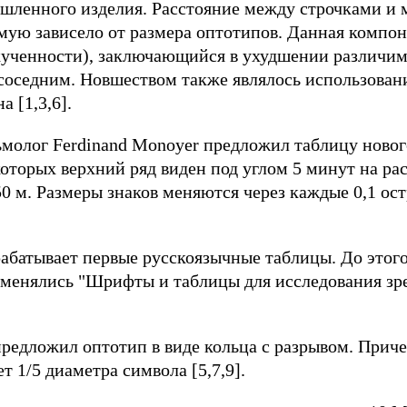
ленного изделия. Расстояние между строчками и 
мую зависело от размера оптотипов. Данная компон
кученности), заключающийся в ухудшении различим
соседним. Новшеством также являлось использование
 [1,3,6].
ьмолог Ferdinand Monoyer предложил таблицу новог
 которых верхний ряд виден под углом 5 минут на ра
0 м. Размеры знаков меняются через каждые 0,1 остр
рабатывает первые русскоязычные таблицы. До этог
именялись "Шрифты и таблицы для исследования зр
предложил оптотип в виде кольца с разрывом. Прич
т 1/5 диаметра символа [5,7,9].