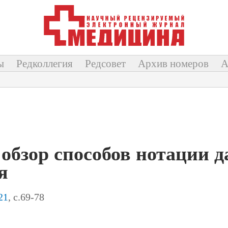
ы
Редколлегия
Редсовет
Архив номеров
А
обзор способов нотации 
я
21
, с.69-78