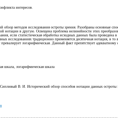
онфликта интересов.
ий обзор методов исследования остроты зрения. Разобраны основные спо
ой нотации в другую. Освещена проблема нелинейности этих преобраз
ания, если статистическая обработка исходных данных была проведена в
чных исследованиях традиционно применяется десятичная нотация, в то 
 превалирует логарифмическая. Данный факт препятствует адекватному 
ная шкала, логарифмическая шкала
 Сипливый В. И. Исторический обзор способов нотации данных остроты 
78