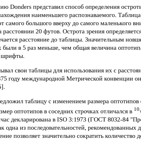
ию Donders представил способ определения острот
ахождения наименьшего распознаваемого. Таблица
от самого большого вверху до самого маленького вн
 расстоянии 20 футов. Острота зрения определяется
начается расстояние до таблицы. Значительным нов
 были в 5 раз меньше, чем общая величина оптотип
 шрифты.
ывал свои таблицы для использования их с расстоя
875 году международной Метрической конвенции он
].
предложил таблицу с изменением размера оптотипов 
10
змер оптотипов в соседних строчках отличался в
йчас декларирована в ISO 3:1973 (ГОСТ 8032-84 "П
ак одна из последовательностей, рекомендованных д
ие позволяет значительно сократить количество д