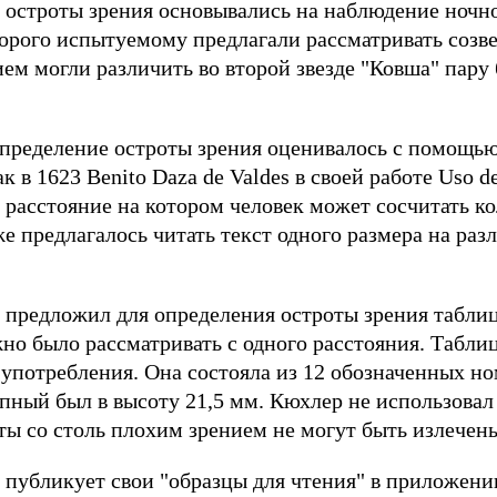
 остроты зрения основывались на наблюдение ночно
торого испытуемому предлагали рассматривать созв
ем могли различить во второй звезде "Ковша" пару
определение остроты зрения оценивалось с помощь
к в 1623 Benito Daza de Valdes в своей работе Uso d
 расстояние на котором человек может сосчитать к
 предлагалось читать текст одного размера на разл
er предложил для определения остроты зрения табли
но было рассматривать с одного расстояния. Табли
 употребления. Она состояла из 12 обозначенных н
ный был в высоту 21,5 мм. Кюхлер не использовал
ты со столь плохим зрением не могут быть излечены
er публикует свои "образцы для чтения" в приложен