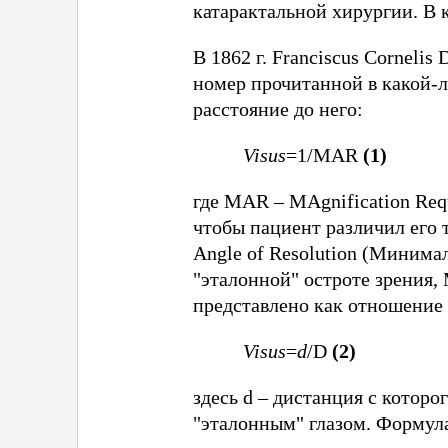
катарактальной хирургии. В 
В 1862 г. Franciscus Cornelis
номер прочитанной в какой-л
расстояние до него:
Visus
=1/MAR
(1)
где MAR – MAgnification Req
чтобы пациент различил его
Angle of Resolution (Минима
"эталонной" остроте зрения,
представлено как отношение 
Visus
=
d
/D
(2)
здесь d – дистанция с котор
"эталонным" глазом. Формула