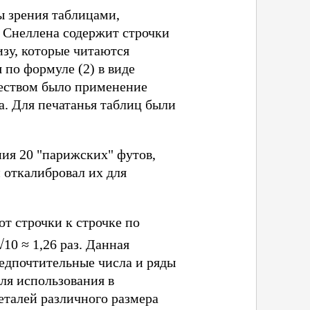
ы зрения таблицами,
 Снеллена содержит строчки
изу, которые читаются
 по формуле (2) в виде
шеством было применение
а. Для печатанья таблиц были
ния 20 "парижских" футов,
 откалибровал их для
от строчки к строчке по
√10 ≈ 1,26 раз. Данная
редпочтительные числа и ряды
ля использования в
еталей различного размера