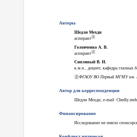
Авторы
Шедли Мехди
1
аспирант
Головченко А. В.
1
аспирант
Сипливый В. И.
к.м.н., доцент, кафедра глазных 
1
ФГАОУ ВО Первый МГМУ им. И.
Автор для корреспонденции
Шедли Мехди; e-mail: Chedly.me
Финансирование
Исследование не имело спонсорс
Конфликт интересов