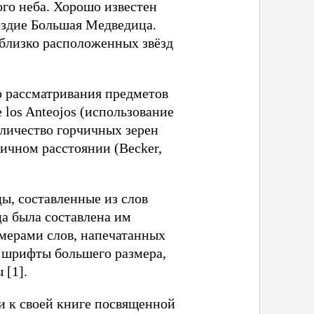
го неба. Хорошо известен
ездие Большая Медведица.
 близко расположенных звёзд
ю рассматривания предметов
e los Anteojos (использование
оличество горчичных зерен
ичном расстоянии (Becker,
цы, составленные из слов
ца была составлена им
омерами слов, напечатанных
 шрифты большего размера,
 [1].
ии к своей книге посвященной