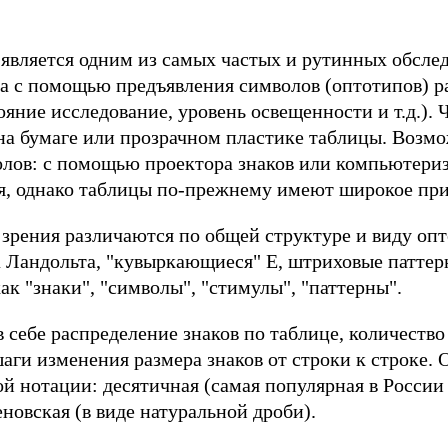
является одним из самых частых и рутинных обсле
а с помощью предъявления символов (оптотипов) р
яние исследование, уровень освещенности и т.д.). 
на бумаге или прозрачном пластике таблицы. Возм
олов: с помощью проектора знаков или компьютери
я, однако таблицы по-прежнему имеют широкое пр
 зрения различаются по общей структуре и виду оп
а Ландольта, "кувыркающиеся" E, штриховые паттер
ак "знаки", "символы", "стимулы", "паттерны".
себе распределение знаков по таблице, количество 
аги изменения размера знаков от строки к строке. 
ой нотации: десятичная (самая популярная в России
новская (в виде натуральной дроби).