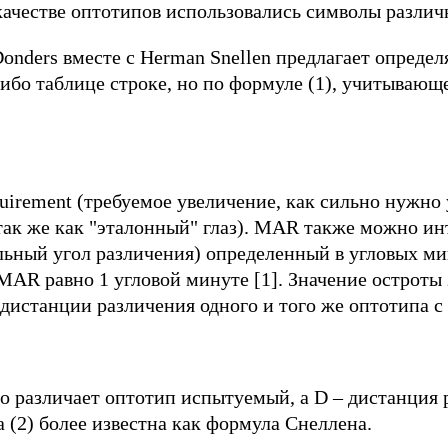
качестве оптотипов использовались символы различн
 Donders вместе с Herman Snellen предлагает определ
ибо таблице строке, но по формуле (1), учитывающ
uirement (требуемое увеличение, как сильно нужно
 так же как "эталонный" глаз). MAR также можно и
льный угол различения) определенный в угловых ми
 MAR равно 1 угловой минуте [1]. Значение остроты
дистанции различения одного и того же оптотипа с 
ого различает оптотип испытуемый, а D – дистанция
 (2) более известна как формула Снеллена.